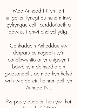
Mae Annedd Ni yn lle i
unigolion fynegi eu hunain trwy
gyfryngau celf, cerddoriaeth a
dawns, i enwi ond ychydig.
Cenhadaeth Anheddau yw
darparu cefnogaeth sy'n
canolbwyntio ar yr unigolyn i
bawb sy'n defnyddio ein
gwasanaeth, ac mae hyn hefyd
wrth wraidd ein hathroniaeth yn
Annedd Ni.
Pwrpas y dudalen hon yw rhoi