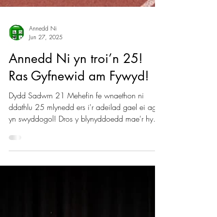
Annedd Ni
Jun 27, 2025
Annedd Ni yn troi’n 25!
Ras Gyfnewid am Fywyd!
Dydd Sadwrn 21 Mehefin fe wnaethon ni
ddathlu 25 mlynedd ers i'r adeilad gael ei agor
yn swyddogol! Dros y blynyddoedd mae'r hyn
mae...