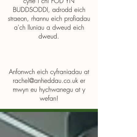
cyfle i chi FOD YN
BUDDSODDI, adrodd eich
straeon, rhannu eich profiadau
a'ch lluniau a dweud eich
dweud.
Anfonwch eich cyfraniadau at
rachel@anheddau.co.uk
er
mwyn eu hychwanegu at y
wefan!