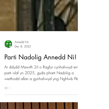
Annedd Ni
Dec 8, 2025
Parti Nadolig Annedd Ni!
Ar ddydd Mawrth 2il o Ragfyr cynhaliwyd ein
parti olaf yn 2025, gyda pharti Nadolig a
werthodd allan a gynhaliwyd yng Nghlwb Pêl-
droed Bangor! Diolch yn fawr iawn i bawb a
ddaeth, roedd yn wych gweld ychydig o