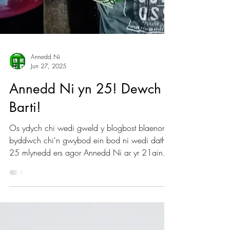
Annedd Ni
Jun 27, 2025
Annedd Ni yn 25! Dewch i
Barti!
Os ydych chi wedi gweld y blogbost blaenorol,
byddwch chi'n gwybod ein bod ni wedi dathlu
25 mlynedd ers agor Annedd Ni ar yr 21ain
o...