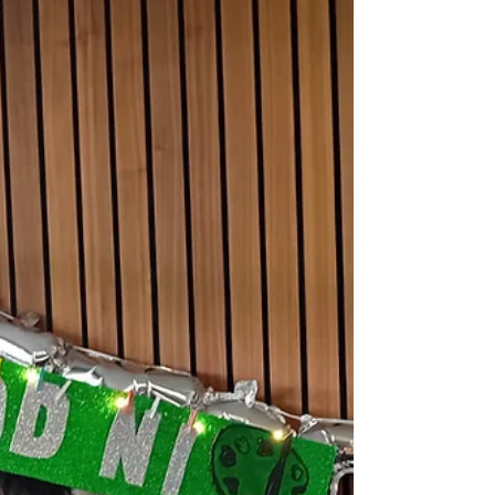
wynebau newydd yn bresennol, a gweld
cymaint o siwmperi a phenwisgoedd
Nadoligaidd hyfryd hefyd! Roedd yn brynhawn
gwych o ganu, dawnsio, digonedd o fwyd a
rhai anrhegion Nadolig hyfryd diolch i rodd
anhygoel gan Kim a gynhaliodd noson Bingo
er anrhydedd i ni ym Miwma