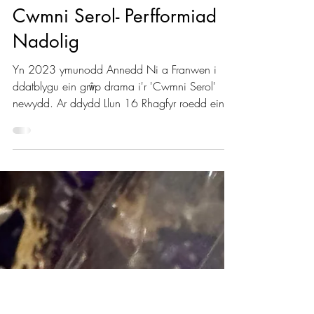
Annedd Ni
Dec 20, 2024
Cwmni Serol- Perfformiad
Nadolig
Yn 2023 ymunodd Annedd Ni a Franwen i
ddatblygu ein grŵp drama i'r 'Cwmni Serol'
newydd. Ar ddydd Llun 16 Rhagfyr roedd ein
grŵp i gyd...