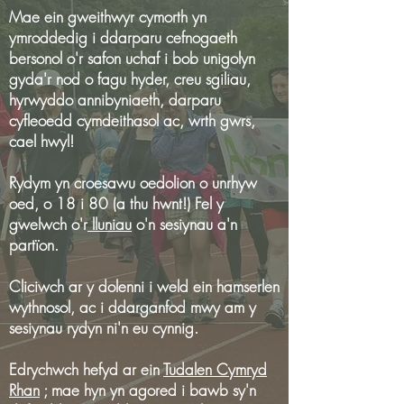
Mae ein gweithwyr cymorth yn
ymroddedig i ddarparu cefnogaeth
bersonol o'r safon uchaf i bob unigolyn
gyda'r nod o fagu hyder, creu sgiliau,
hyrwyddo annibyniaeth, darparu
cyfleoedd cymdeithasol ac, wrth gwrs,
cael hwyl!
Rydym yn croesawu oedolion o unrhyw
oed, o 18 i 80 (a thu hwnt!) Fel y
gwelwch o'r
lluniau
o'n sesiynau a'n
partïon.
Cliciwch ar y dolenni i weld ein hamserlen
wythnosol, ac i ddarganfod mwy am y
sesiynau rydyn ni'n eu cynnig.
Edrychwch hefyd ar ein
Tudalen Cymryd
Rhan
; mae hyn yn agored i bawb sy'n