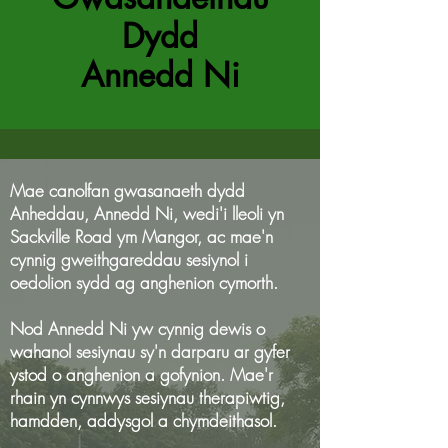
Dydd
Annedd Ni
Mae canolfan gwasanaeth dydd
Anheddau, Annedd Ni, wedi'i lleoli yn
Sackville Road ym Mangor, ac mae'n
cynnig gweithgareddau sesiynol i
oedolion sydd ag anghenion cymorth.
Nod Annedd Ni yw cynnig dewis o
wahanol sesiynau sy'n darparu ar gyfer
ystod o anghenion a gofynion. Mae'r
rhain yn cynnwys sesiynau therapiwtig,
hamdden, addysgol a chymdeithasol.