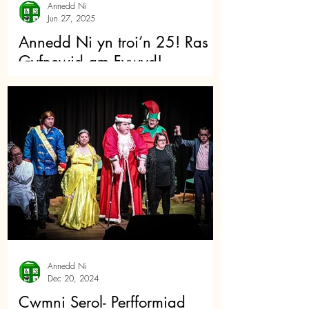
Annedd Ni
Jun 27, 2025
Annedd Ni yn troi’n 25! Ras
Gyfnewid am Fywyd!
Annedd Ni
Dec 20, 2024
Cwmni Serol- Perfformiad