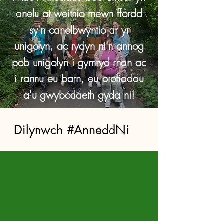
anelu at weithio mewn ffordd
sy'n canolbwyntio ar yr
unigolyn, ac rydyn ni'n annog
pob unigolyn i gymryd rhan ac
i rannu eu barn, eu profiadau
a'u gwybodaeth gyda ni!
Dilynwch #AnneddNi