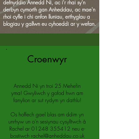
defnyddio Annedd Ni, ac i'r rhai sy'n
derbyn cymorth gan Anheddau, ac mae'n
rhoi cyfle i chi anfon lluniau, erthyglau a
blogiau y gallwn eu cyhoeddi ar y wefan.
Croenwyr
Annedd Ni yn troi 25 Mehefin
yma! Gwyliwch y gofod hwn am
fanylion ar sut rydym yn dathlu!
Os hoffech gael blas am ddim yn
unrhyw un o’n sesiynau cysylltwch â
Rachel ar
01248 355412
neu e-
bostiwch
rachel@anheddau.co.uk