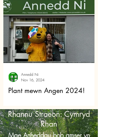
Annedd Ni
Nov 16, 2024
Plant mewn Angen 2024!
Rhannu Straeon: Cymryd
Rhan
Mae Anheddau bob amser yn