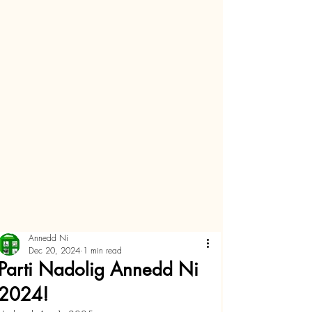
Annedd Ni
Dec 20, 2024
1 min read
Parti Nadolig Annedd Ni
2024!