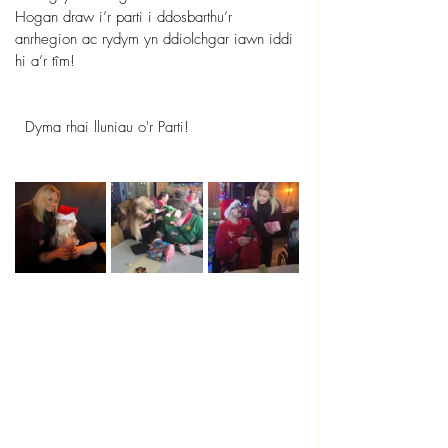
Hogan draw i’r parti i ddosbarthu’r 
anrhegion ac rydym yn ddiolchgar iawn iddi 
hi a’r tîm! 
  Dyma rhai lluniau o'r Parti!