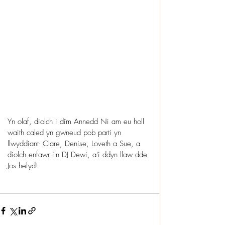
Yn olaf, diolch i dîm Annedd Ni am eu holl 
waith caled yn gwneud pob parti yn 
llwyddiant- Clare, Denise, Loveth a Sue, a 
diolch enfawr i'n DJ Dewi, a'i ddyn llaw dde 
Jos hefyd!