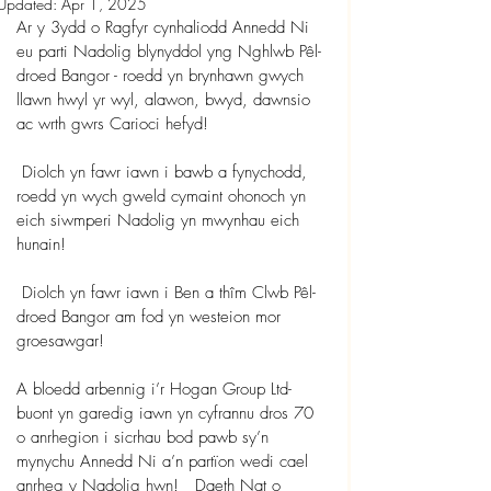
Updated:
Apr 1, 2025
Ar y 3ydd o Ragfyr cynhaliodd Annedd Ni 
eu parti Nadolig blynyddol yng Nghlwb Pêl-
droed Bangor - roedd yn brynhawn gwych 
llawn hwyl yr wyl, alawon, bwyd, dawnsio 
ac wrth gwrs Carioci hefyd!  
 Diolch yn fawr iawn i bawb a fynychodd, 
roedd yn wych gweld cymaint ohonoch yn 
eich siwmperi Nadolig yn mwynhau eich 
hunain!    
 Diolch yn fawr iawn i Ben a thîm Clwb Pêl-
droed Bangor am fod yn westeion mor 
groesawgar!    
A bloedd arbennig i’r Hogan Group Ltd- 
buont yn garedig iawn yn cyfrannu dros 70 
o anrhegion i sicrhau bod pawb sy’n 
mynychu Annedd Ni a’n partïon wedi cael 
anrheg y Nadolig hwn!   Daeth Nat o 