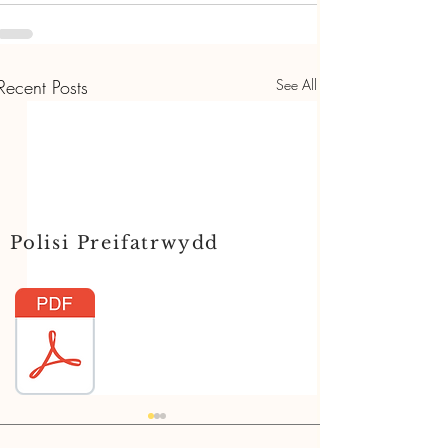
Recent Posts
See All
Polisi Preifatrwydd