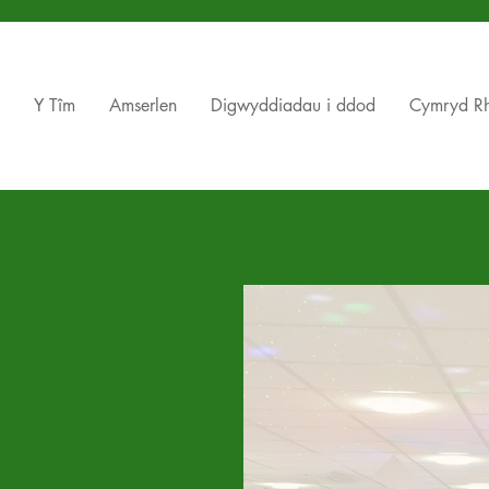
Y Tîm
Amserlen
Digwyddiadau i ddod
Cymryd R