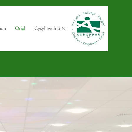
han
Oriel
Cysylltwch â Ni