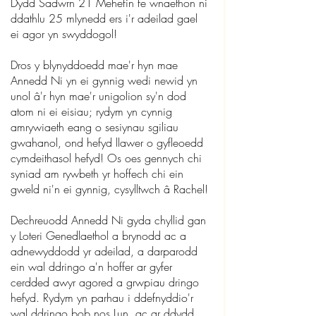
Dydd Sadwrn 21 Mehefin fe wnaethon ni 
ddathlu 25 mlynedd ers i'r adeilad gael 
ei agor yn swyddogol!

Dros y blynyddoedd mae'r hyn mae 
Annedd Ni yn ei gynnig wedi newid yn 
unol â'r hyn mae'r unigolion sy'n dod 
atom ni ei eisiau; rydym yn cynnig 
amrywiaeth eang o sesiynau sgiliau 
gwahanol, ond hefyd llawer o gyfleoedd 
cymdeithasol hefyd! Os oes gennych chi 
syniad am rywbeth yr hoffech chi ein 
gweld ni'n ei gynnig, cysylltwch â Rachel!

Dechreuodd Annedd Ni gyda chyllid gan 
y Loteri Genedlaethol a brynodd ac a 
adnewyddodd yr adeilad, a darparodd 
ein wal ddringo a'n hoffer ar gyfer 
cerdded awyr agored a grwpiau dringo 
hefyd. Rydym yn parhau i ddefnyddio'r 
wal ddringo bob nos Lun, ac ar ddydd 