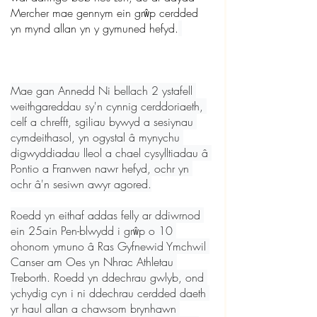
Mercher mae gennym ein grŵp cerdded 
yn mynd allan yn y gymuned hefyd.
Mae gan Annedd Ni bellach 2 ystafell 
weithgareddau sy'n cynnig cerddoriaeth, 
celf a chrefft, sgiliau bywyd a sesiynau 
cymdeithasol, yn ogystal â mynychu 
digwyddiadau lleol a chael cysylltiadau â 
Pontio a Franwen nawr hefyd, ochr yn 
ochr â'n sesiwn awyr agored.

Roedd yn eithaf addas felly ar ddiwrnod 
ein 25ain Pen-blwydd i grŵp o 10 
ohonom ymuno â Ras Gyfnewid Ymchwil 
Canser am Oes yn Nhrac Athletau 
Treborth. Roedd yn ddechrau gwlyb, ond 
ychydig cyn i ni ddechrau cerdded daeth 
yr haul allan a chawsom brynhawn 