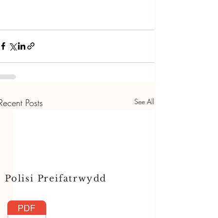
Recent Posts
See All
Polisi Preifatrwydd