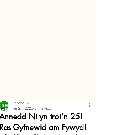
Annedd Ni
Jun 27, 2025
2 min read
Annedd Ni yn troi’n 25!
Ras Gyfnewid am Fywyd!