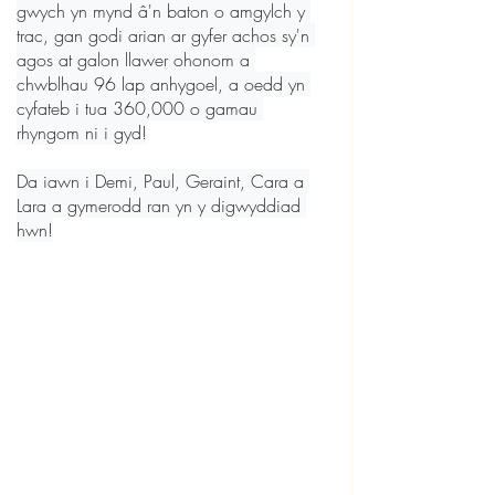
gwych yn mynd â'n baton o amgylch y 
trac, gan godi arian ar gyfer achos sy'n 
agos at galon llawer ohonom a 
chwblhau 96 lap anhygoel, a oedd yn 
cyfateb i tua 360,000 o gamau 
rhyngom ni i gyd!

Da iawn i Demi, Paul, Geraint, Cara a 
Lara a gymerodd ran yn y digwyddiad 
hwn!