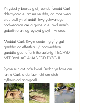
Yn ystod y broses gloi, penderfynodd Carl 
ddefnyddio ei amser yn dda, ac mae wedi 
creu pwll yn ei ardd! Trwy ychwanegu 
nodweddion dŵr a gwneud ei bwll mae'n 
gobeithio annog bywyd gwyllt i'w ardd.
Meddai Carl: Rwy'n credu'n gryf y gall 
garddio ac effeithiau / nodweddion 
garddio gael effaith therapiwtig i IECHYD 
MEDDWL AC ANABLEDD DYSGU!
Rydyn ni'n cytuno'n llwyr! Diolch yn fawr am 
rannu Carl, a da iawn chi am eich 
cyflawniad anhygoel!