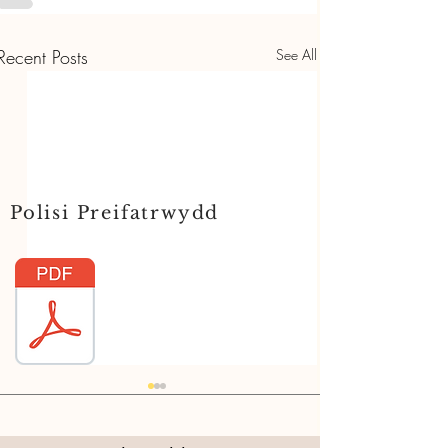
Recent Posts
See All
Polisi Preifatrwydd