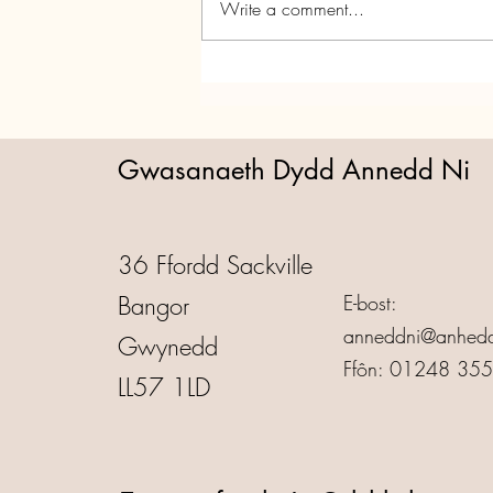
Write a comment...
Parti Nadolig Annedd Ni!
Gwasanaeth Dydd Annedd Ni
36 Ffordd Sackville
Bangor
E-bost:
anneddni@anhedd
Gwynedd
Ffôn: 01248 35
LL57 1LD