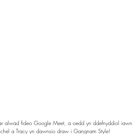
 alwad fideo Google Meet, a oedd yn ddefnyddiol iawn i
Rachel a Tracy yn dawnsio draw i Gangnam Style!