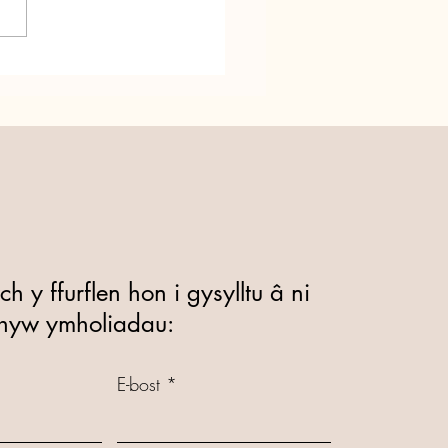
dd Ni yn troi’n 25! Ras
ewid am Fywyd!
 y ffurflen hon i gysylltu â ni
hyw ymholiadau:
E-bost