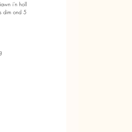
awn i'n holl 
is dim ond 5 
g