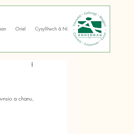
han
Oriel
Cysylltwch â Ni
wnsio a chanu, 