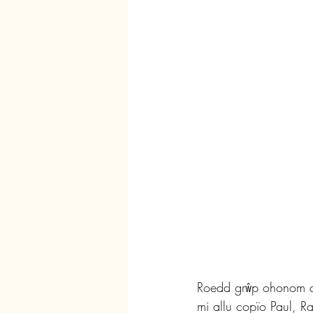
Roedd grŵp ohonom ar
mi allu copïo Paul, 