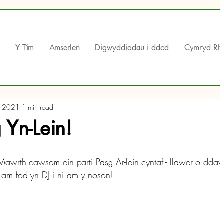
Y Tîm
Amserlen
Digwyddiadau i ddod
Cymryd R
, 2021
1 min read
 Yn-Lein!
wrth cawsom ein parti Pasg Ar-lein cyntaf - llawer o dda
 am fod yn DJ i ni am y noson!