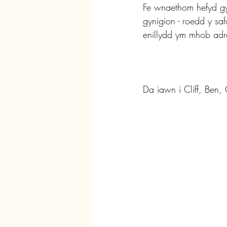
Fe wnaethom hefyd gyn
gynigion - roedd y sa
enillydd ym mhob adr
Da iawn i Cliff, Ben