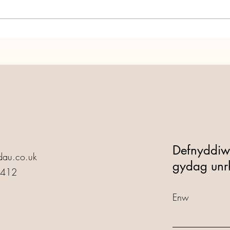
Annedd Ni yn 25! Dewch i
Anne
Barti!
Gyfn
Defnyddiwch
au.co.uk
gydag unr
5412
Enw