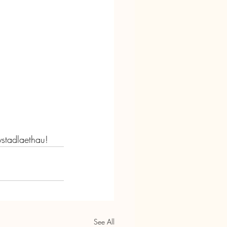
stadlaethau!
See All