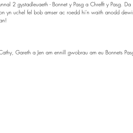
nal 2 gystadleuaeth - Bonnet y Pasg a Chrefft y Pasg. Da i
fon yn uchel fel bob amser ac roedd hi'n waith anodd dew
an!
, Cathy, Gareth a Jen am ennill gwobrau am eu Bonnets Pas