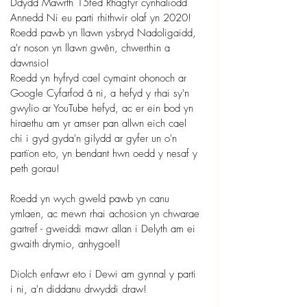
Ddydd Mawrth 15fed Rhagfyr cynhaliodd 
Annedd Ni eu parti rhithwir olaf yn 2020! 
Roedd pawb yn llawn ysbryd Nadoligaidd, 
a'r noson yn llawn gwên, chwerthin a 
dawnsio!
Roedd yn hyfryd cael cymaint ohonoch ar 
Google Cyfarfod â ni, a hefyd y rhai sy'n 
gwylio ar YouTube hefyd, ac er ein bod yn 
hiraethu am yr amser pan allwn eich cael 
chi i gyd gyda'n gilydd ar gyfer un o'n 
partïon eto, yn bendant hwn oedd y nesaf y 
peth gorau!
Roedd yn wych gweld pawb yn canu 
ymlaen, ac mewn rhai achosion yn chwarae 
gartref - gweiddi mawr allan i Delyth am ei 
gwaith drymio, anhygoel!
Diolch enfawr eto i Dewi am gynnal y parti 
i ni, a'n diddanu drwyddi draw!