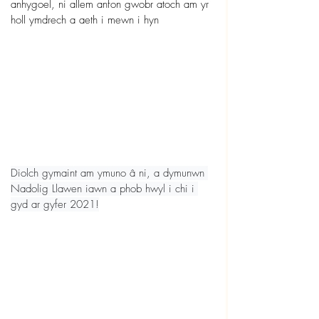
anhygoel, ni allem anfon gwobr atoch am yr 
holl ymdrech a aeth i mewn i hyn
Diolch gymaint am ymuno â ni, a dymunwn 
Nadolig Llawen iawn a phob hwyl i chi i 
gyd ar gyfer 2021!