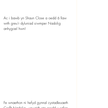
Ac i bawb yn Shaun Close a oedd â llaw 
wrth greu'r dyluniad siwmper Nadolig 
anhygoel hwn!
Fe wnaethon ni hefyd gynnal cystadleuaeth 
Crefft Nadolig - unwaith eto roedd y safon 