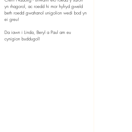
yn rhagorol, ac roedd hi mor hyfryd gweld 
beth roedd gwahanol unigolion wedi bod yn 
ei greu!
Da iawn i Linda, Beryl a Paul am eu 
cynigion buddugol!