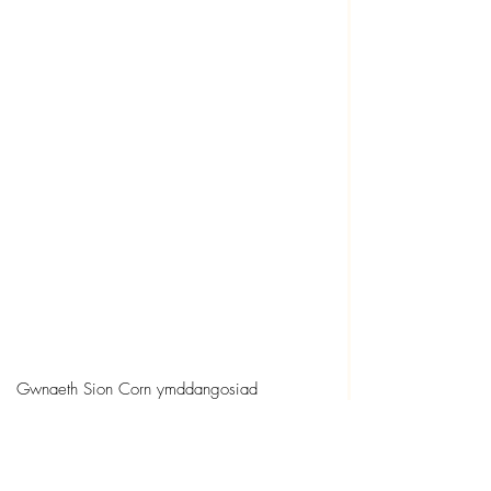
Gwnaeth Sion Corn ymddangosiad 
digywilydd hyd yn oed!