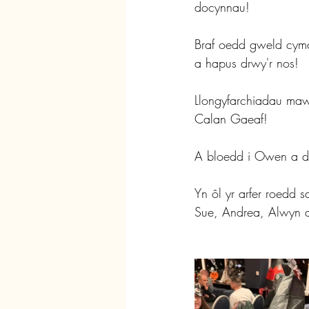
docynnau!
Braf oedd gweld cym
a hapus drwy'r nos!
Llongyfarchiadau mawr
Calan Gaeaf!
A bloedd i Owen a dd
Yn ôl yr arfer roedd 
Sue, Andrea, Alwyn 