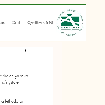
han
Oriel
Cysylltwch â Ni
 diolch yn fawr 
'r ystafell 
 a fethodd ar 