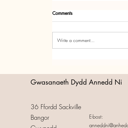
Comments
Write a comment...
Parti Nadolig Annedd Ni!
Gwasanaeth Dydd Annedd Ni
36 Ffordd Sackville
Bangor
E-bost:
anneddni@anhedd