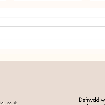
Annedd Ni yn 25! Dewch i
Anne
Barti!
Gyfn
Defnyddiwch
au.co.uk