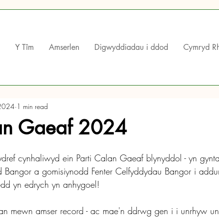
Y Tîm
Amserlen
Digwyddiadau i ddod
Cymryd R
2024
1 min read
lan Gaeaf 2024
ef cynhaliwyd ein Parti Calan Gaeaf blynyddol - yn gyntaf
 Bangor a gomisiynodd Fenter Celfyddydau Bangor i addurno
dd yn edrych yn anhygoel!
lan mewn amser record - ac mae'n ddrwg gen i i unrhyw un