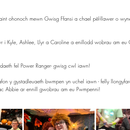
aint ohonoch mewn Gwisg Ffansi a chael pêl-llawer o wy
 i Kyle, Ashlee, Llyr a Caroline a enillodd wobrau am eu 
aeth fel Power Ranger- gwisg cwl iawn!
safon y gystadleuaeth bwmpen yn uchel iawn - felly llongyf
ac Abbie ar ennill gwobrau am eu Pwmpenni!