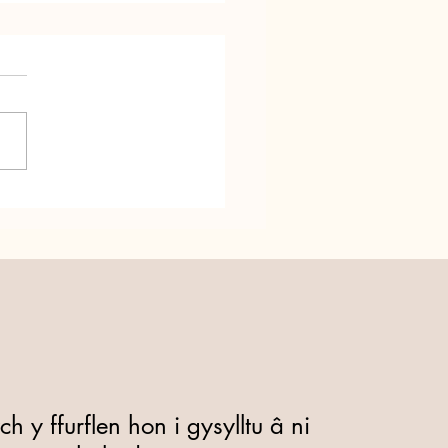
dd Ni yn troi’n 25! Ras
ewid am Fywyd!
 y ffurflen hon i gysylltu â ni