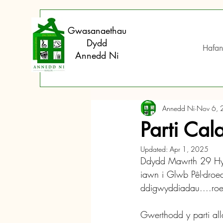
Gwasanaethau
Dydd
Hafan
Annedd Ni
Annedd Ni
Nov 6, 
Parti Ca
Updated:
Apr 1, 2025
Ddydd Mawrth 29 Hydr
iawn i Glwb Pêl-droed
ddigwyddiadau....roe
Gwerthodd y parti al