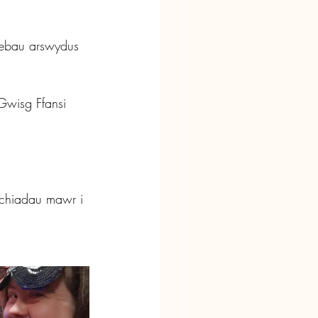
nebau arswydus 
Gwisg Ffansi 
archiadau mawr i 