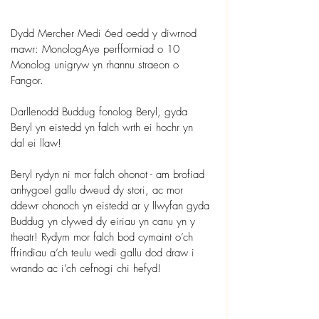
Dydd Mercher Medi 6ed oedd y diwrnod 
mawr: MonologAye perfformiad o 10 
Monolog unigryw yn rhannu straeon o 
Fangor.
Darllenodd Buddug fonolog Beryl, gyda 
Beryl yn eistedd yn falch wrth ei hochr yn 
dal ei llaw!
Beryl rydyn ni mor falch ohonot - am brofiad 
anhygoel gallu dweud dy stori, ac mor 
ddewr ohonoch yn eistedd ar y llwyfan gyda 
Buddug yn clywed dy eiriau yn canu yn y 
theatr! Rydym mor falch bod cymaint o’ch 
ffrindiau a’ch teulu wedi gallu dod draw i 
wrando ac i’ch cefnogi chi hefyd!