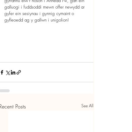
gyfrannu elw’r noson i Annedd Ni, gan ein 
galluogi i fuddsoddi mewn offer newydd ar 
gyfer ein sesiynau i gynnig cymaint o 
gyfleoedd ag y gallwn i unigolion!
Recent Posts
See All