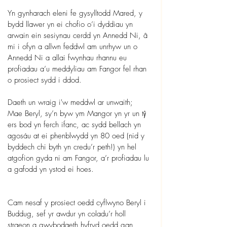
Yn gynharach eleni fe gysylltodd Mared, y 
bydd llawer yn ei chofio o’i dyddiau yn 
arwain ein sesiynau cerdd yn Annedd Ni, â 
mi i ofyn a allwn feddwl am unrhyw un o 
Annedd Ni a allai fwynhau rhannu eu 
profiadau a’u meddyliau am Fangor fel rhan 
o prosiect sydd i ddod.
Daeth un wraig i'w meddwl ar unwaith; 
Mae Beryl, sy’n byw ym Mangor yn yr un tŷ 
ers bod yn ferch ifanc, ac sydd bellach yn 
agosáu at ei phenblwydd yn 80 oed (nid y 
byddech chi byth yn credu’r peth!) yn hel 
atgofion gyda ni am Fangor, a’r profiadau lu 
a gafodd yn ystod ei hoes.
Cam nesaf y prosiect oedd cyflwyno Beryl i 
Buddug, sef yr awdur yn coladu’r holl 
straeon a gwybodaeth hyfryd oedd gan 