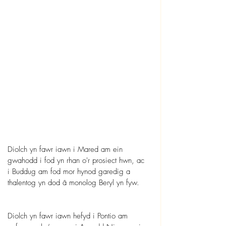
Diolch yn fawr iawn i Mared am ein 
gwahodd i fod yn rhan o'r prosiect hwn, ac 
i Buddug am fod mor hynod garedig a 
thalentog yn dod â monolog Beryl yn fyw.
Diolch yn fawr iawn hefyd i Pontio am 