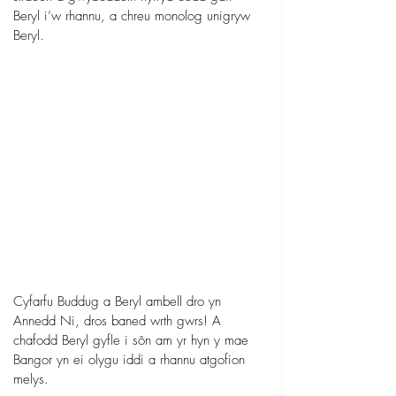
Beryl i’w rhannu, a chreu monolog unigryw 
Beryl.
Cyfarfu Buddug a Beryl ambell dro yn 
Annedd Ni, dros baned wrth gwrs! A 
chafodd Beryl gyfle i sôn am yr hyn y mae 
Bangor yn ei olygu iddi a rhannu atgofion 
melys.