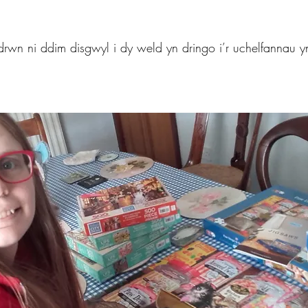
drwn ni ddim disgwyl i dy weld yn dringo i’r uchelfannau 