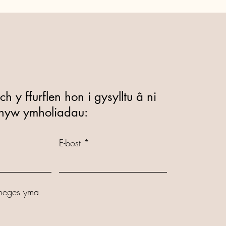
 y ffurflen hon i gysylltu â ni
hyw ymholiadau:
E-bost
 neges yma