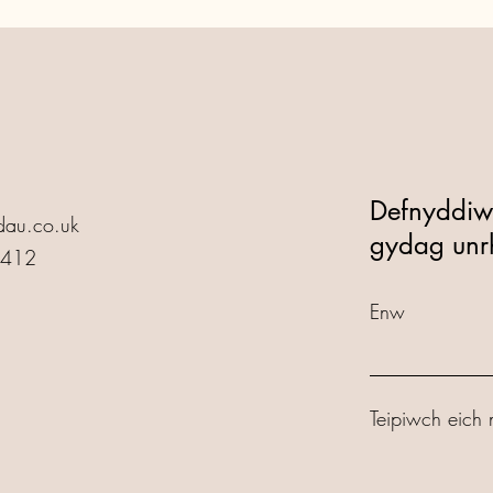
Defnyddiwch
au.co.uk
gydag unr
5412
Enw
Teipiwch eich