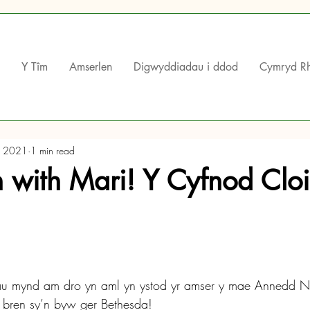
Y Tîm
Amserlen
Digwyddiadau i ddod
Cymryd R
, 2021
1 min read
with Mari! Y Cyfnod Cloi
 mynd am dro yn aml yn ystod yr amser y mae Annedd N
g bren sy’n byw ger Bethesda!