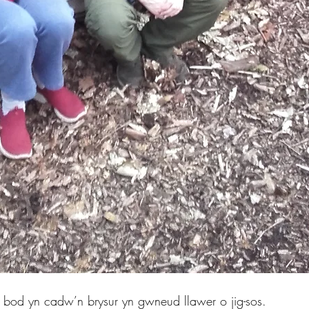
bod yn cadw’n brysur yn gwneud llawer o jig-sos.