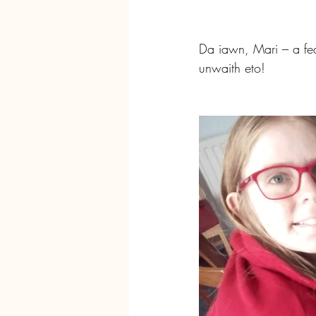
Da iawn, Mari – a fe
unwaith eto!