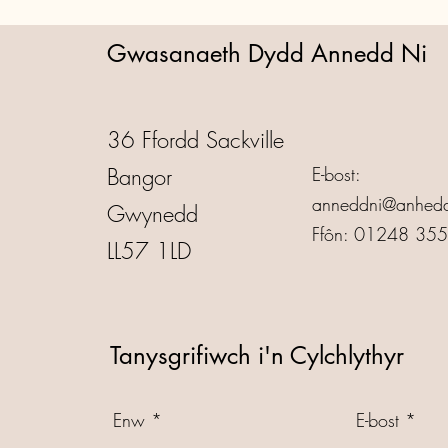
Gwasanaeth Dydd Annedd Ni
36 Ffordd Sackville
Bangor
E-bost:
anneddni@anhedd
Gwynedd
Ffôn: 01248 35
LL57 1LD
Tanysgrifiwch i'n Cylchlythyr
Enw
E-bost