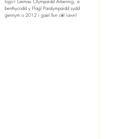
logo'r Gemau Olympaidd Arbennig, a 
benthycodd y Ffagl Paralympaidd sydd 
gennym o 2012 i gael llun cŵl iawn!