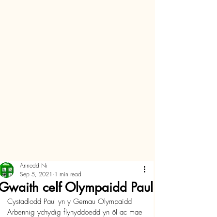
Annedd Ni
Sep 5, 2021
1 min read
Gwaith celf Olympaidd Paul
Cystadlodd Paul yn y Gemau Olympaidd 
Arbennig ychydig flynyddoedd yn ôl ac mae 