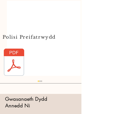
Polisi Preifatrwydd
Gwasanaeth Dydd
Comments
Annedd Ni