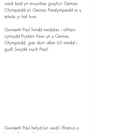
wedi bod yn mwynhau gwylio'r Gemau 
Olympaidd a'r Gemau Paralympaidd ar y 
teledu yr haf hwn.
Gwnaeth Paul fwrdd medalau i olrhain 
cynnydd Prydain Fawr yn y Gemau 
Olympaidd, gan dorri allan 65 medal i 
gyd! Swydd wych Paul!
Gwnaeth Paul hefyd lun wedi'i fframio o 