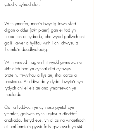
ystod y cyfnod cloi:
Wrth ymarfer, mae'n bwysig iawn yfed 
digon o ddŵr (dŵr plaen) gan ei fod yn 
helpu i'ch ailhydradu, oherwydd gallwch chi 
golli llawer o hylifau wrth i chi chwysu a 
theimlo'n ddadhydredig.
Wrth wneud rhaglen ffitrwydd gwnewch yn 
siŵr eich bod yn cynnal diet cytbwys - 
protein, ffrwythau a llysiau, rhai carbs a 
brasterau. Ar ddiwedd y dydd, bwyta'r hyn 
rydych chi ei eisiau ond ymarferwch yn 
rheolaidd.
Os na fyddwch yn cynhesu gyntaf cyn 
ymarfer, gallwch dynnu cyhyr a dioddef 
anafiadau hefyd e.e. yn ôl os na wnaethoch 
ei berfformio'n gywir felly gwnewch yn siŵr 