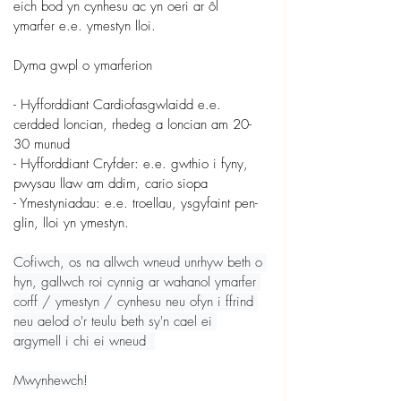
eich bod yn cynhesu ac yn oeri ar ôl 
ymarfer e.e. ymestyn lloi.
Dyma gwpl o ymarferion
- Hyfforddiant Cardiofasgwlaidd e.e. 
cerdded loncian, rhedeg a loncian am 20-
30 munud
- Hyfforddiant Cryfder: e.e. gwthio i fyny, 
pwysau llaw am ddim, cario siopa
- Ymestyniadau: e.e. troellau, ysgyfaint pen-
glin, lloi yn ymestyn.
Cofiwch, os na allwch wneud unrhyw beth o 
hyn, gallwch roi cynnig ar wahanol ymarfer 
corff / ymestyn / cynhesu neu ofyn i ffrind 
neu aelod o'r teulu beth sy'n cael ei 
argymell i chi ei wneud  
Mwynhewch!