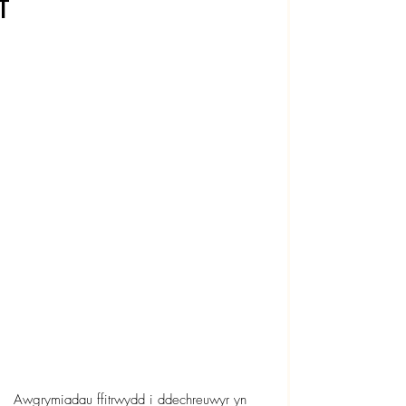
T
Awgrymiadau ffitrwydd i ddechreuwyr yn 