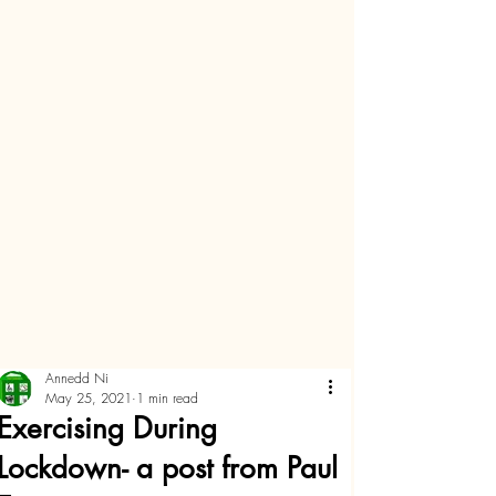
Annedd Ni
May 25, 2021
1 min read
Exercising During
Lockdown- a post from Paul