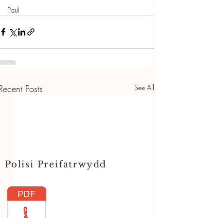
Paul
Recent Posts
See All
Polisi Preifatrwydd