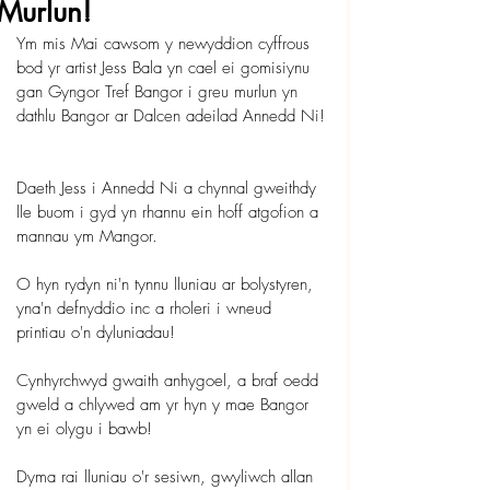
Murlun!
Ym mis Mai cawsom y newyddion cyffrous 
bod yr artist Jess Bala yn cael ei gomisiynu 
gan Gyngor Tref Bangor i greu murlun yn 
dathlu Bangor ar Dalcen adeilad Annedd Ni!
Daeth Jess i Annedd Ni a chynnal gweithdy 
lle buom i gyd yn rhannu ein hoff atgofion a 
mannau ym Mangor.
O hyn rydyn ni'n tynnu lluniau ar bolystyren, 
yna'n defnyddio inc a rholeri i wneud 
printiau o'n dyluniadau!
Cynhyrchwyd gwaith anhygoel, a braf oedd 
gweld a chlywed am yr hyn y mae Bangor 
yn ei olygu i bawb!
Dyma rai lluniau o'r sesiwn, gwyliwch allan 