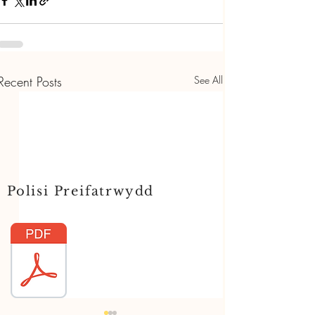
Recent Posts
See All
Polisi Preifatrwydd