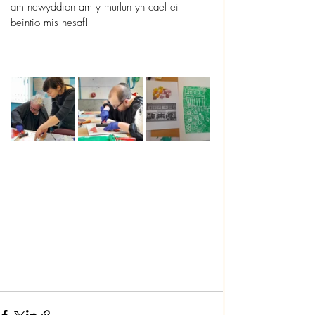
am newyddion am y murlun yn cael ei 
beintio mis nesaf!