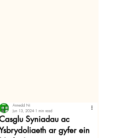
Annedd Ni
Jun 13, 2024
1 min read
Casglu Syniadau ac
Ysbrydoliaeth ar gyfer ein