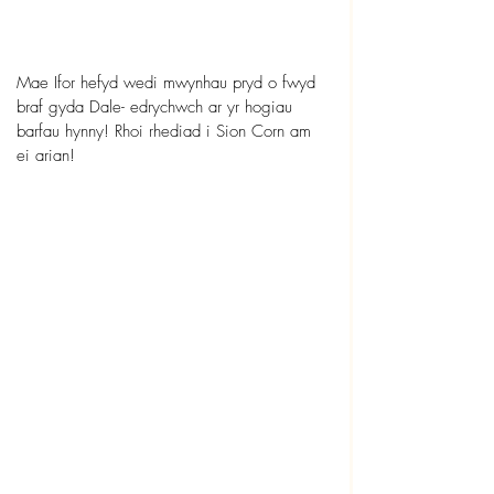
Mae Ifor hefyd wedi mwynhau pryd o fwyd 
braf gyda Dale- edrychwch ar yr hogiau 
barfau hynny! Rhoi rhediad i Sion Corn am 
ei arian!