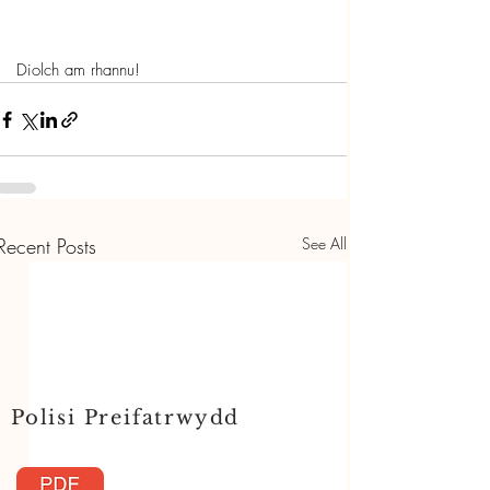
Diolch am rhannu! 
Recent Posts
See All
Polisi Preifatrwydd