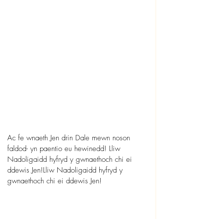
Ac fe wnaeth Jen drin Dale mewn noson 
faldod- yn paentio eu hewinedd! Lliw 
Nadoligaidd hyfryd y gwnaethoch chi ei 
ddewis Jen!Lliw Nadoligaidd hyfryd y 
gwnaethoch chi ei ddewis Jen!