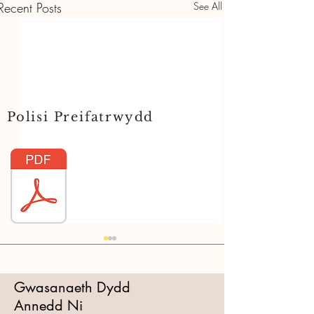
Recent Posts
See All
Polisi Preifatrwydd
Gwasanaeth Dydd
Comments
Annedd Ni