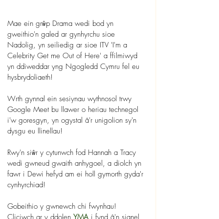
Mae ein grŵp Drama wedi bod yn 
gweithio'n galed ar gynhyrchu sioe 
Nadolig, yn seiliedig ar sioe ITV 'I'm a 
Celebrity Get me Out of Here' a ffilmiwyd 
yn ddiweddar yng Ngogledd Cymru fel eu 
hysbrydoliaeth!
Wrth gynnal ein sesiynau wythnosol trwy 
Google Meet bu llawer o heriau technegol 
i'w goresgyn, yn ogystal â'r unigolion sy'n 
dysgu eu llinellau!
Rwy'n siŵr y cytunwch fod Hannah a Tracy 
wedi gwneud gwaith anhygoel, a diolch yn 
fawr i Dewi hefyd am ei holl gymorth gyda'r 
cynhyrchiad!
Gobeithio y gwnewch chi fwynhau! 
Cliciwch ar y ddolen 
YMA
 i fynd â'n sianel 