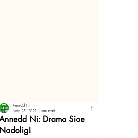
Annedd Ni
May 25, 2021
1 min read
Annedd Ni: Drama Sioe
Nadolig!