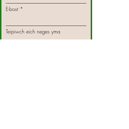
E-bost
Teipiwch eich neges yma
Cyflwyno
Tanysgrifiwch i'n Cylchlythyr
Enw