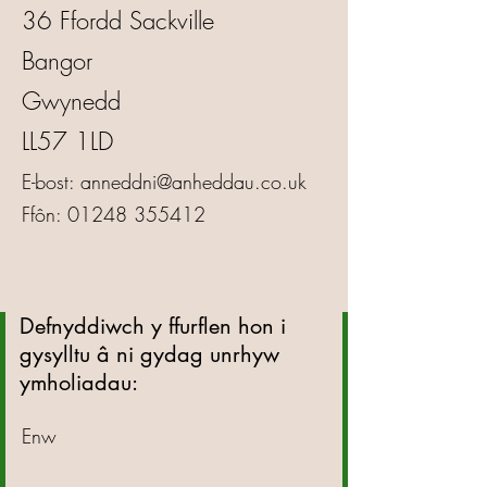
36 Ffordd Sackville
Bangor
Gwynedd
LL57 1LD
E-bost:
anneddni@anheddau.co.uk
Ffôn:
01248 355412
Defnyddiwch y ffurflen hon i
gysylltu â ni gydag unrhyw
ymholiadau:
Enw