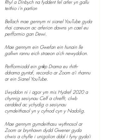
Rhyl a Dinbych na fyddent fel arfer yn gallu 
teithio i'n partïon
Bellach mae gennym ni sianel YouTube gyda 
rhai caneuon ac arferion dawns yn cael eu 
perfformio gan Dewi.
Mae gennym ein Gwefan ein hunain lle 
gallwn rannu eich straeon a'ch newyddion.
Perfformiodd ein grŵp Drama eu rhith-
ddrama gyntaf, recordio ar Zoom a'i rhannu 
ar ein Sianel YouTube.
Llwyddon ni i agor ym mis Hydref 2020 a 
chynnig sesiynau Celf a chrefft, clwb 
cerdded ac ychydig o sesiynau 
cymdeithasol yn y cyfnod cyn y Nadolig.
Mae gennym gymdeithasu wythnosol ar 
Zoom ar brynhawn dydd Gwener gyda 
chwis a chyfle i unigolion ddal i fyny gyda'i 