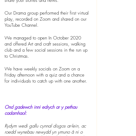
share your stories and news.
Our Drama group performed their first virtual 
play, recorded on Zoom and shared on our 
YouTube Channel.
We managed to open In October 2020 
and offered Art and craft sessions, walking 
club and a few social sessions in the run up 
to Christmas. 
We have weekly socials on Zoom on a 
Friday afternoon with a quiz and a chance 
for individuals to catch up with one another.
Ond gadewch inni edrych ar y pethau 
cadarnhaol:
Rydym wedi gallu cynnal disgos ar-lein, ac 
roedd wynebau newydd yn ymuno â ni o 