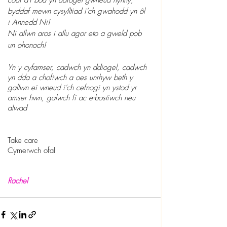
codi a'i bod yn ddiogel gwneud hynny, 
byddaf mewn cysylltiad i'ch gwahodd yn ôl 
i Annedd Ni! 
Ni allwn aros i allu agor eto a gweld pob 
un ohonoch!
Yn y cyfamser, cadwch yn ddiogel, cadwch 
yn dda a chofiwch a oes unrhyw beth y 
gallwn ei wneud i'ch cefnogi yn ystod yr 
amser hwn, galwch fi ac e-bostiwch neu 
alwad 
Take care  
Cymerwch ofal
Rachel