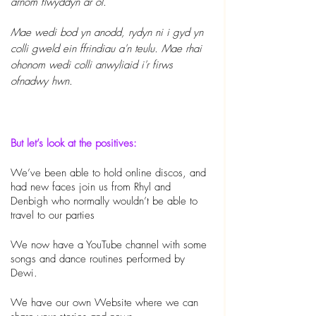
arnom flwyddyn ar ôl.
Mae wedi bod yn anodd, rydyn ni i gyd yn 
colli gweld ein ffrindiau a'n teulu. Mae rhai 
ohonom wedi colli anwyliaid i'r firws 
ofnadwy hwn.
But let’s look at the positives:
We’ve been able to hold online discos, and 
had new faces join us from Rhyl and 
Denbigh who normally wouldn’t be able to 
travel to our parties
We now have a YouTube channel with some 
songs and dance routines performed by 
Dewi.
We have our own Website where we can 