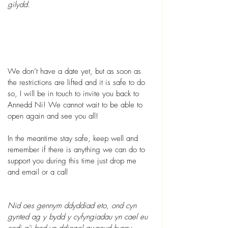
gilydd.
We don’t have a date yet, but as soon as 
the restrictions are lifted and it is safe to do 
so, I will be in touch to invite you back to 
Annedd Ni! We cannot wait to be able to 
open again and see you all! 
In the meantime stay safe, keep well and 
remember if there is anything we can do to 
support you during this time just drop me 
and email or a call
Nid oes gennym ddyddiad eto, ond cyn 
gynted ag y bydd y cyfyngiadau yn cael eu 