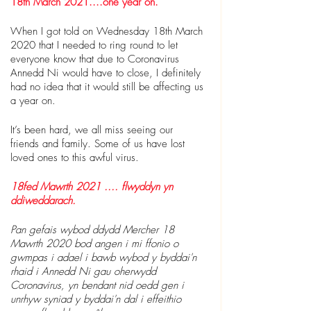
18th March 2021....one year on.
When I got told on Wednesday 18th March 
2020 that I needed to ring round to let 
everyone know that due to Coronavirus 
Annedd Ni would have to close, I definitely 
had no idea that it would still be affecting us 
a year on.
It’s been hard, we all miss seeing our 
friends and family. Some of us have lost 
loved ones to this awful virus.
18fed Mawrth 2021 .... flwyddyn yn 
ddiweddarach.
Pan gefais wybod ddydd Mercher 18 
Mawrth 2020 bod angen i mi ffonio o 
gwmpas i adael i bawb wybod y byddai'n 
rhaid i Annedd Ni gau oherwydd 
Coronavirus, yn bendant nid oedd gen i 
unrhyw syniad y byddai'n dal i effeithio 